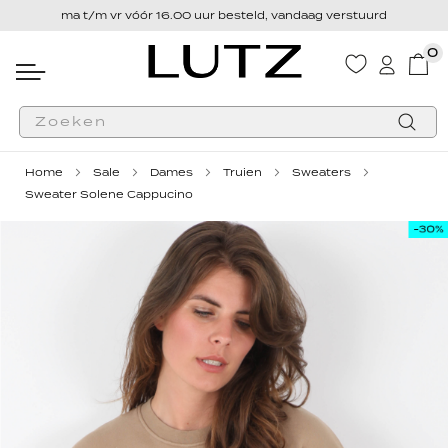
ma t/m vr vóór 16.00 uur besteld, vandaag verstuurd
0
Wink
Zoek
Home
Sale
Dames
Truien
Sweaters
Sweater Solene Cappucino
Ga
Ga
naar
naar
het
het
einde
begin
van
van
de
de
afbeeldingen-
afbeeldingen-
gallerij
gallerij