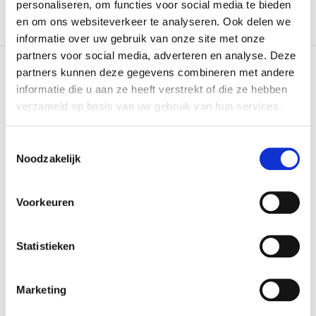
personaliseren, om functies voor social media te bieden
en om ons websiteverkeer te analyseren. Ook delen we
informatie over uw gebruik van onze site met onze
partners voor social media, adverteren en analyse. Deze
partners kunnen deze gegevens combineren met andere
NIEUWSBRIEF
informatie die u aan ze heeft verstrekt of die ze hebben
Schrijf je in en ontvang 10% korting op je eerste
verzameld op basis van uw gebruik van hun services.
bestelling.
(houd rekening met 10 min vertraging)
Toestemmingsselectie
Noodzakelijk
Inschrijven
Voorkeuren
Ik ga hierbij akkoord met de
voorwaarden
Statistieken
Marketing