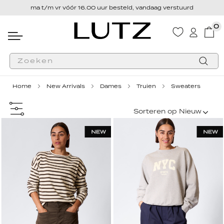
ma t/m vr vóór 16.00 uur besteld, vandaag verstuurd
0
Wink
Zoek
Home
New Arrivals
Dames
Truien
Sweaters