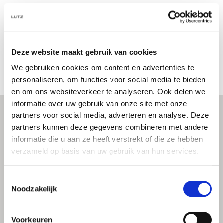
Deze website maakt gebruik van cookies
We gebruiken cookies om content en advertenties te
personaliseren, om functies voor social media te bieden
en om ons websiteverkeer te analyseren. Ook delen we
informatie over uw gebruik van onze site met onze
partners voor social media, adverteren en analyse. Deze
partners kunnen deze gegevens combineren met andere
informatie die u aan ze heeft verstrekt of die ze hebben
CONTACT
verzameld op basis van uw gebruik van hun services.
Telefoon
0297 212 121
Vinkeveen
Toestemmingsselectie
020 370 3109
Amsterdam
Noodzakelijk
WhatsApp
0297 212121
Voorkeuren