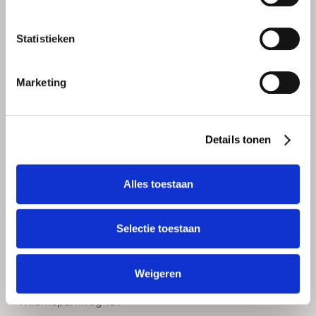
E-mail
shoponline@lutz.nl
Statistieken
Marketing
Details tonen
Alles toestaan
WINKELS
LUTZ Vinkeveen
Selectie toestaan
Herenweg 45
3645 DE Vinkeveen
Weigeren
LUTZ Amsterdam
Willemsparkweg 161