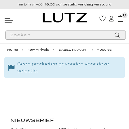
ma t/m vr vóór 16.00 uur besteld, vandaag verstuurd
0
Wink
Zoek
Home
New Arrivals
ISABEL MARANT
Hoodies
Geen producten gevonden voor deze
selectie.
NIEUWSBRIEF