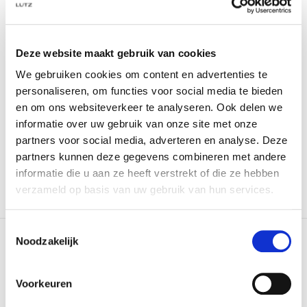
Deze website maakt gebruik van cookies
We gebruiken cookies om content en advertenties te
Closed
Linnen Viscose Blazer
personaliseren, om functies voor social media te bieden
Rood
en om ons websiteverkeer te analyseren. Ook delen we
€ 450,00
€ 314,95
informatie over uw gebruik van onze site met onze
partners voor social media, adverteren en analyse. Deze
partners kunnen deze gegevens combineren met andere
informatie die u aan ze heeft verstrekt of die ze hebben
verzameld op basis van uw gebruik van hun services.
Toestemmingsselectie
Noodzakelijk
NIEUWSBRIEF
Schrijf je in en ontvang 10% korting op je eerste
Voorkeuren
bestelling.
(houd rekening met 10 min vertraging)