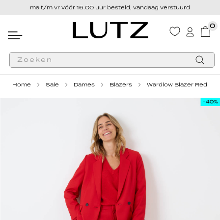
ma t/m vr vóór 16.00 uur besteld, vandaag verstuurd
0
Wink
Zoek
Home
Sale
Dames
Blazers
Wardlow Blazer Red
Ga
Ga
naar
naar
het
het
einde
begin
van
van
de
de
afbeeldingen-
afbeeldingen-
gallerij
gallerij