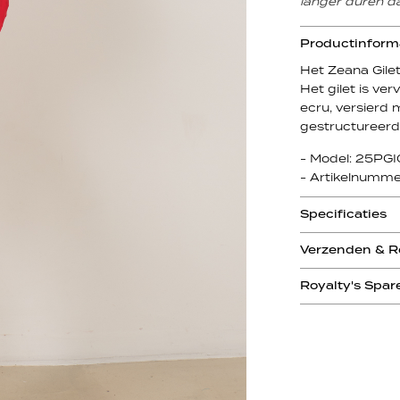
langer duren da
Productinform
Het Zeana Gilet
Het gilet is ve
ecru, versierd m
gestructureerd
- Model: 25P
- Artikelnumm
Specificaties
Verzenden & R
Royalty's Spar