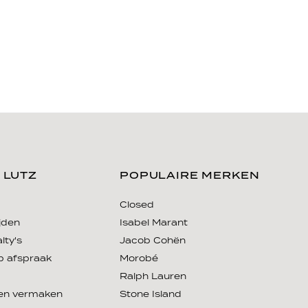
 LUTZ
POPULAIRE MERKEN
Closed
jden
Isabel Marant
lty's
Jacob Cohën
p afspraak
Morobé
Ralph Lauren
ten vermaken
Stone Island