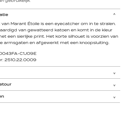
n gebruikelijk.
atie
 van Marant Étoile is een eyecatcher om in te stralen.
rvaardigd van gewatteerd katoen en komt in de kleur
et een sierlijke print. Het korte silhouet is voorzien van
e armsgaten en afgewerkt met een knoopsluiting.
GI0043FA-C1J09E
er: 2510.22.0009
etour
en