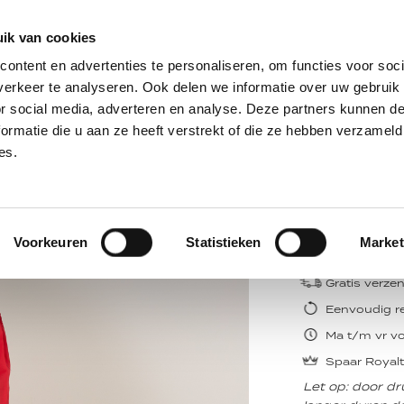
ratis verzending vanaf € 70,- & eenvoudig retourneren
|
ma t/m vr v
ik van cookies
DAMES
HEREN
SALE
MAATWERK
ME
ontent en advertenties te personaliseren, om functies voor soci
erkeer te analyseren. Ook delen we informatie over uw gebruik
or social media, adverteren en analyse. Deze partners kunnen 
ilet Ecru
ormatie die u aan ze heeft verstrekt of die ze hebben verzameld
es.
Isabel Maran
Zeana gilet 
Voorkeuren
Statistieken
Market
Informeer zodr
Gratis verze
Eenvoudig r
Ma t/m vr vo
Spaar Royalt
Let op: door d