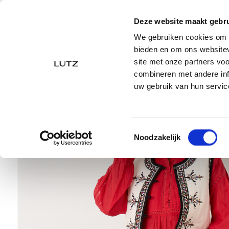
4.8 uit 5 op basis van 1744 reviews
|
G
Deze website maakt gebru
NIEUW
LOOKS
We gebruiken cookies om c
bieden en om ons websitev
site met onze partners vo
Home
Sale
Dames
Blazers
Gilets
Zeana g
combineren met andere inf
Ga
Ga
uw gebruik van hun servic
naar
naar
het
het
einde
begin
van
van
Toestemmingsselectie
Noodzakelijk
de
de
afbeeldingen-
afbeeldingen-
gallerij
gallerij