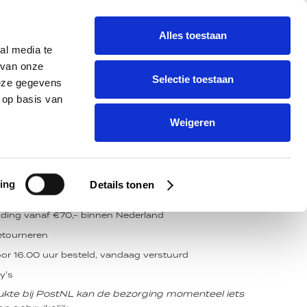
óór 16.00 uur besteld, vandaag verstuurd
NL
Alles toestaan
0
RKEN
Zoek
al media te
Winkelw
Zoek
 van onze
Selectie toestaan
deze gegevens
 op basis van
Weigeren
t
Ecru
ing
Details tonen
a voorradig
nding vanaf €70,- binnen Nederland
etourneren
or 16.00 uur besteld, vandaag verstuurd
y's
rukte bij PostNL kan de bezorging momenteel iets