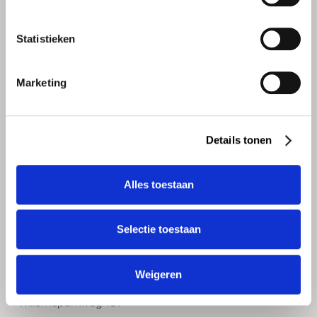
E-mail
shoponline@lutz.nl
Statistieken
Marketing
Details tonen
Alles toestaan
WINKELS
LUTZ Vinkeveen
Selectie toestaan
Herenweg 45
3645 DE Vinkeveen
Weigeren
LUTZ Amsterdam
Willemsparkweg 161