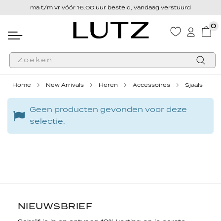
ma t/m vr vóór 16.00 uur besteld, vandaag verstuurd
0
Wink
Zoek
Home
New Arrivals
Heren
Accessoires
Sjaals
Geen producten gevonden voor deze
selectie.
NIEUWSBRIEF