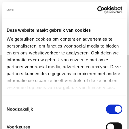
Deze website maakt gebruik van cookies
We gebruiken cookies om content en advertenties te
personaliseren, om functies voor social media te bieden
en om ons websiteverkeer te analyseren. Ook delen we
informatie over uw gebruik van onze site met onze
partners voor social media, adverteren en analyse. Deze
partners kunnen deze gegevens combineren met andere
informatie die u aan ze heeft verstrekt of die ze hebben
CONTACT
verzameld op basis van uw gebruik van hun services.
Telefoon
0297 212 121
Vinkeveen
Toestemmingsselectie
020 370 3109
Amsterdam
Noodzakelijk
WhatsApp
0297 212121
Voorkeuren