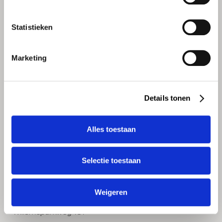
E-mail
shoponline@lutz.nl
Statistieken
Marketing
Details tonen
Alles toestaan
WINKELS
LUTZ Vinkeveen
Selectie toestaan
Herenweg 45
3645 DE Vinkeveen
Weigeren
LUTZ Amsterdam
Willemsparkweg 161