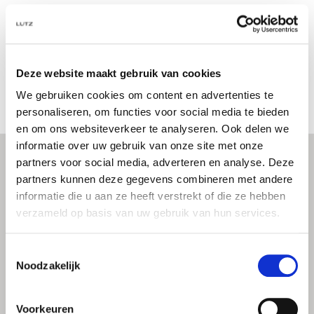
Deze website maakt gebruik van cookies
We gebruiken cookies om content en advertenties te
personaliseren, om functies voor social media te bieden
en om ons websiteverkeer te analyseren. Ook delen we
informatie over uw gebruik van onze site met onze
partners voor social media, adverteren en analyse. Deze
partners kunnen deze gegevens combineren met andere
informatie die u aan ze heeft verstrekt of die ze hebben
CONTACT
verzameld op basis van uw gebruik van hun services.
Telefoon
0297 212 121
Vinkeveen
Toestemmingsselectie
020 370 3109
Amsterdam
Noodzakelijk
WhatsApp
0297 212121
Voorkeuren