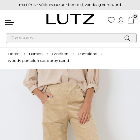
ma t/m vr vóór 16.00 uur besteld, vandaag verstuurd
0
Wink
Zoek
Home
Dames
Broeken
Pantalons
Woody pantalon Corduroy Sand
Ga
Ga
naar
naar
het
het
einde
begin
van
van
de
de
afbeeldingen-
afbeeldingen-
gallerij
gallerij