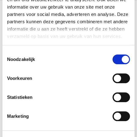
informatie over uw gebruik van onze site met onze
NIEUWSBRIEF
partners voor social media, adverteren en analyse. Deze
partners kunnen deze gegevens combineren met andere
Schrijf je in en ontvang 10% korting op je eerste
informatie die u aan ze heeft verstrekt of die ze hebben
bestelling.
verzameld op basis van uw gebruik van hun services.
(houd rekening met 10 min vertraging)
Toestemmingsselectie
Noodzakelijk
Inschrijven
Ik ga hierbij akkoord met de
voorwaarden
Voorkeuren
Statistieken
Marketing