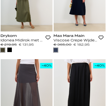
Drykorn
Max Mara Main
Idonea Midirok met Elastische Tailleband in Satijn G
Viscose Crepe Wijde Rok 
€ 219,95
€ 131,95
€ 365,00
€ 182,95