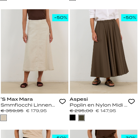
'S Max Mara
Aspesi
Smmfiocchi Linnenmix Basketweave Midi Rok Ivory
Poplin en Nylon Midi Rok M
€ 359,95
€ 179,95
€ 295,00
€ 147,95