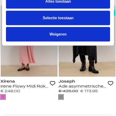
Alles toestaan
Selectie toestaan
Weigeren
Xírena
Joseph
Irene Flowy Midi Rok Roze
Ade asymmetrische midi r
€ 248,00
€ 435,00
€ 173,95