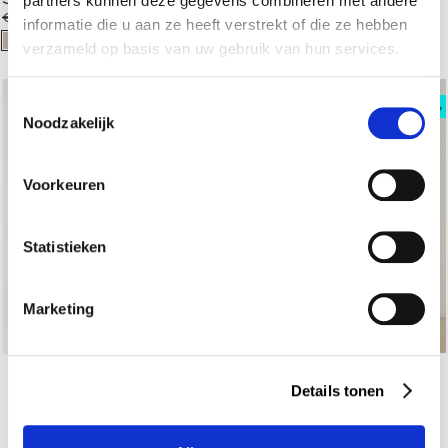
partners kunnen deze gegevens combineren met andere
€ 350,00
€ 174,95
€ 499,95
€ 249,95
informatie die u aan ze heeft verstrekt of die ze hebben
verzameld op basis van uw gebruik van hun services.
Toestemmingsselectie
Noodzakelijk
Voorkeuren
Statistieken
Marketing
Luisa Cerano
Midi Rok Met Strassteent
Details tonen
€ 299,95
€ 149,95