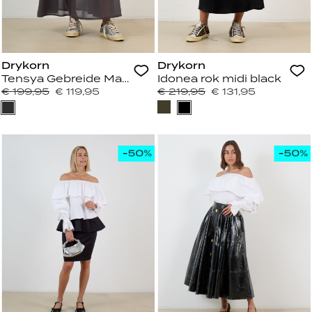
Drykorn
Drykorn
Tensya Gebreide Maxi Rok Antraciet
Idonea rok midi black
€ 199,95
€ 119,95
€ 219,95
€ 131,95