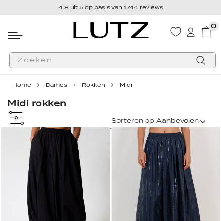
Gratis verzending vanaf € 70,- & eenvoudig retourneren
0
Wink
Zoek
Home
Dames
Rokken
Midi
Midi rokken