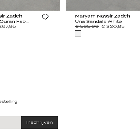
ir Zadeh
Maryam Nassir Zadeh
Una Sandals Ouran Fabric
Una Sandals White
267,95
€ 535,00
€ 320,95
stelling.
Inschrijven