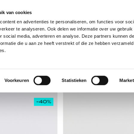
ratis verzending vanaf € 70,- & eenvoudig retourneren
|
ma t/m vr v
ik van cookies
DAMES
HEREN
SALE
MAATWERK
ME
ontent en advertenties te personaliseren, om functies voor soci
erkeer te analyseren. Ook delen we informatie over uw gebruik
or social media, adverteren en analyse. Deze partners kunnen 
ormatie die u aan ze heeft verstrekt of die ze hebben verzameld
es.
Voorkeuren
Statistieken
Market