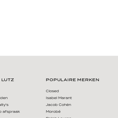
 LUTZ
POPULAIRE MERKEN
Closed
jden
Isabel Marant
lty's
Jacob Cohën
p afspraak
Morobé