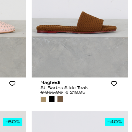
Naghedi
St. Barths Slide Teak
€ 365,00
€ 218,95