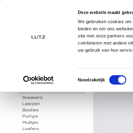
4.8 uit 5 op basis van 1744 reviews
|
G
Deze website maakt gebru
NIEUW
LOOKS
We gebruiken cookies om c
bieden en om ons websitev
site met onze partners vo
Home
Sale
Dames
Schoenen
Muiltjes
combineren met andere inf
uw gebruik van hun servic
Sale - Muiltjes voor dames
Selectie verfijnen
Toestemmingsselectie
Noodzakelijk
Categorie
Sneakers
Laarzen
Booties
Pumps
Muiltjes
Loafers