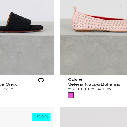
Odare
ide Onyx
Selena Nappa Ballerina's met studs roze
218,95
€ 299,99
€ 149,95