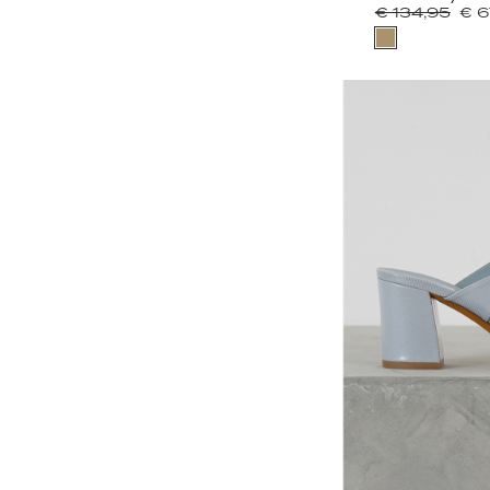
€ 134,95
€ 6