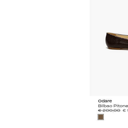
Odare
€ 200,00
€ 