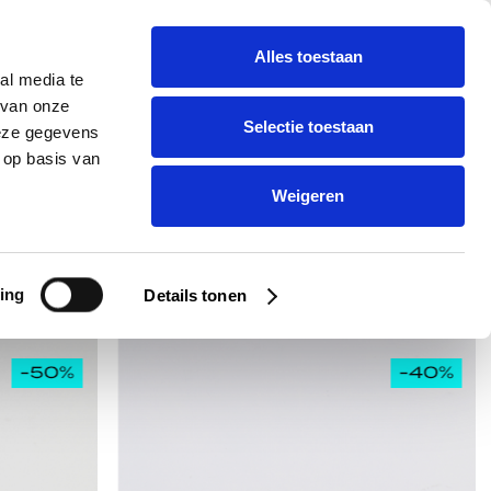
óór 16.00 uur besteld, vandaag verstuurd
NL
Alles toestaan
0
RKEN
Zoek
al media te
Winkelw
Zoek
 van onze
Selectie toestaan
deze gegevens
 op basis van
Weigeren
ing
Details tonen