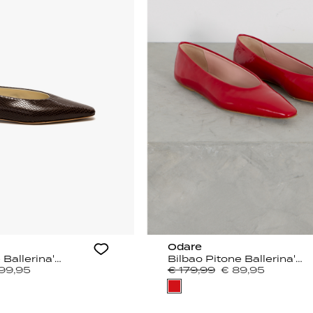
Odare
Bilbao Pitone Ballerina's Bruin
Bilbao Pitone Ballerina's Rood
99,95
€ 179,99
€ 89,95