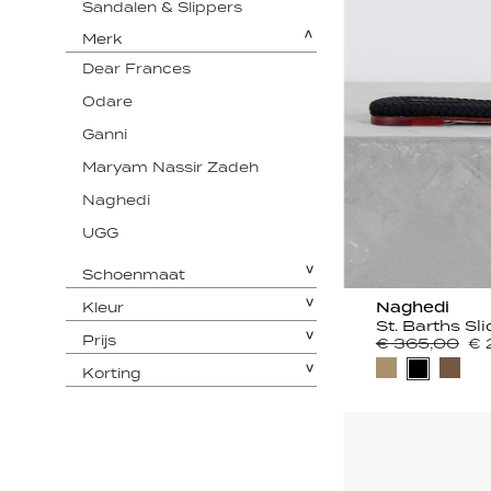
Sandalen & Slippers
Merk
Dear Frances
Odare
Ganni
Maryam Nassir Zadeh
Naghedi
UGG
Schoenmaat
Naghedi
Kleur
St. Barths Sl
Prijs
€ 365,00
€ 
Korting