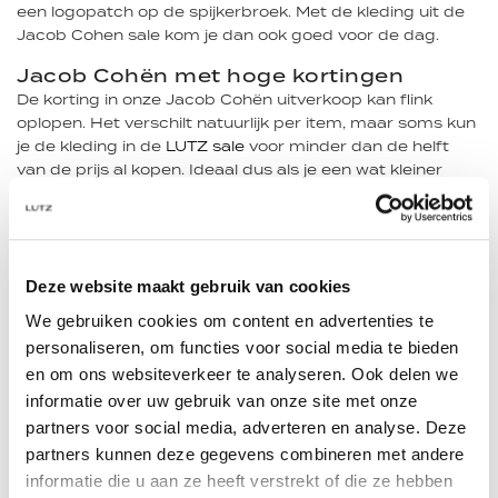
een logopatch op de spijkerbroek. Met de kleding uit de
Jacob Cohen sale kom je dan ook goed voor de dag.
Jacob Cohën met hoge kortingen
De korting in onze Jacob Cohën uitverkoop kan flink
oplopen. Het verschilt natuurlijk per item, maar soms kun
je de kleding in de
LUTZ sale
voor minder dan de helft
van de prijs al kopen. Ideaal dus als je een wat kleiner
budget hebt of als je juist voor hetzelfde geld meer wil
kopen. Welke kleding je in de Jacob Cohën sale vindt,
verandert regelmatig. Kom daarom vaker terug op deze
pagina om optimaal te profiteren van de prijsverlagingen
op deze voordelige Jacob Cohën kleding.
Deze website maakt gebruik van cookies
We gebruiken cookies om content en advertenties te
Profiteren van de Jacob Cohën sale?
personaliseren, om functies voor social media te bieden
Wil je profiteren van korting op Jacob Cohën kleding?
Bestel dan eenvoudig online bij LUTZ en profiteer van een
en om ons websiteverkeer te analyseren. Ook delen we
gratis verzending bij bestellingen boven de €70,-.
informatie over uw gebruik van onze site met onze
Daarnaast bezorgen we je nieuwe kleding snel bij je thuis.
partners voor social media, adverteren en analyse. Deze
partners kunnen deze gegevens combineren met andere
Als je liever kleding koopt in een echte winkel kan dat bij
informatie die u aan ze heeft verstrekt of die ze hebben
ons ook. We hebben namelijk een winkel in Vinkeveen